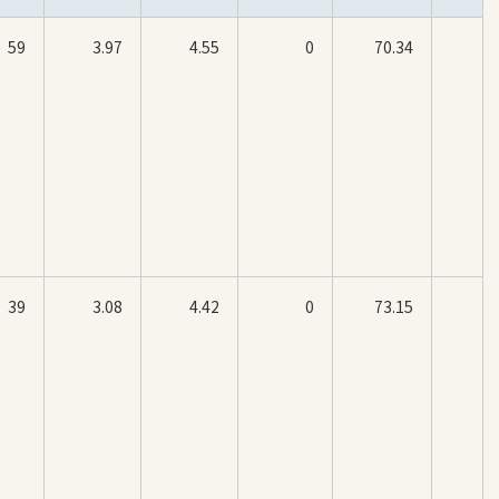
59
3.97
4.55
0
70.34
39
3.08
4.42
0
73.15