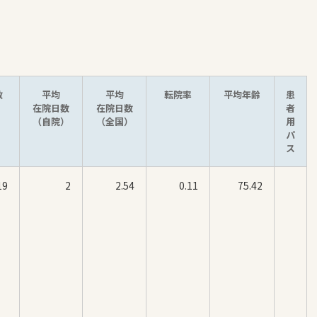
数
平均
平均
転院率
平均年齢
患
在院日数
在院日数
者
（自院）
（全国）
用
パ
ス
19
2
2.54
0.11
75.42