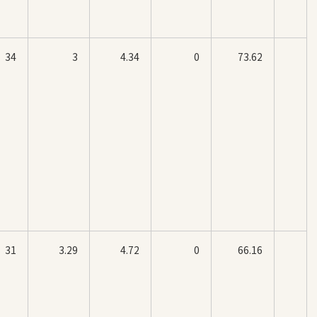
34
3
4.34
0
73.62
31
3.29
4.72
0
66.16