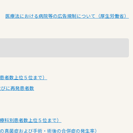
医療法における病院等の広告規制について（厚生労働省）
患者数上位５位まで）
並びに再発患者数
療科別患者数上位５位まで）
の真菌症および手術・術後の合併症の発生率）