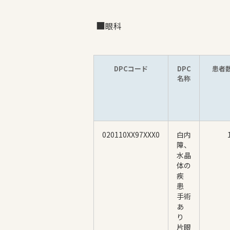
眼科
DPCコード
DPC
患者
名称
020110XX97XXX0
白内
障、
水晶
体の
疾
患
手術
あ
り
片眼