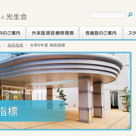
ご案内
外来医師診療時間表
各施設のご案内
スタッ
要
病院指標
令和5年度 病院指標
指標