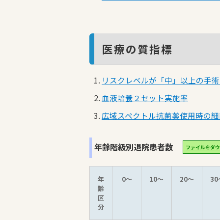
医療の質指標
リスクレベルが「中」以上の手術
血液培養２セット実施率
広域スペクトル抗菌薬使用時の細
年齢階級別退院患者数
ファイルをダウ
年
0～
10～
20～
30
齢
区
分