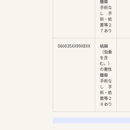
腫瘍
手術な
し 手
術・処
置等２
７あり
060035XX99X8XX
結腸
（虫垂
を含
む。）
の悪性
腫瘍
手術な
し 手
術・処
置等２
８あり