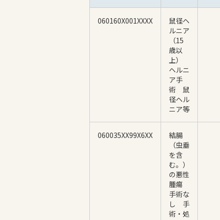
060160X001XXXX
鼠径ヘ
ルニア
（15
歳以
上）
ヘルニ
ア手
術 鼠
径ヘル
ニア等
060035XX99X6XX
結腸
（虫垂
を含
む。）
の悪性
腫瘍
手術な
し 手
術・処