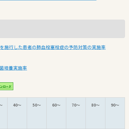
を施行した患者の肺血栓塞栓症の予防対策の実施率
菌培養実施率
ンロード
～
40～
50～
60～
70～
80～
90～