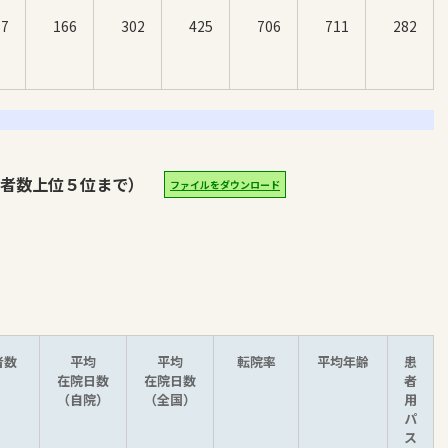
57
166
302
425
706
711
282
者数上位５位まで）
ファイルをダウンロード
者数
平均
平均
転院率
平均年齢
患
在院日数
在院日数
者
（自院）
（全国）
用
パ
ス