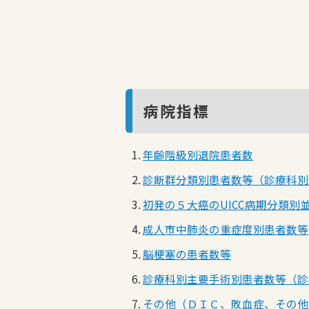
病院指標
年齢階級別退院患者数
診断群分類別患者数等（診療科別
初発の５大癌のUICC病期分類別
成人市中肺炎の重症度別患者数等
脳梗塞の患者数等
診療科別主要手術別患者数等（診
その他（ＤＩＣ、敗血症、その他