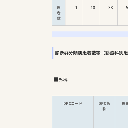
患
1
10
38
者
数
診断群分類別患者数等（診療科別患
外科
DPCコード
DPC名
患
称