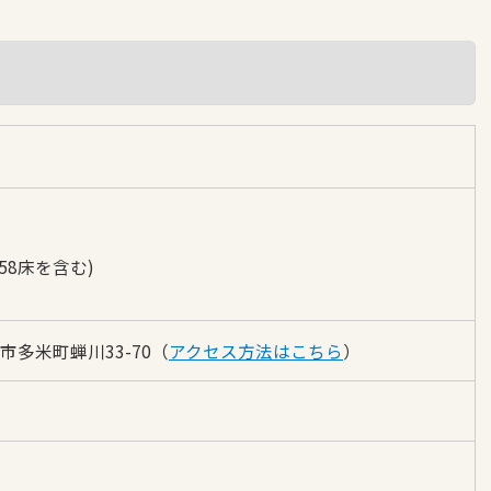
棟58床を含む)
橋市多米町蝉川33-70（
アクセス方法はこちら
）