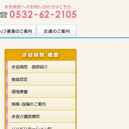
フ募集のご案内
交通のご案内
赤岩病院 医師紹介
施設認定
環境療養
病棟･設備のご案内
赤岩介護医療院
リハビリテーション科