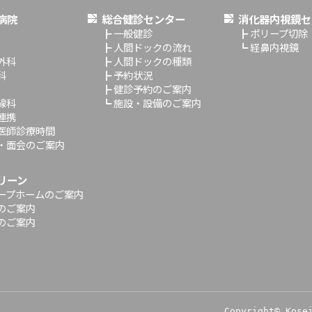
病院
総合健診センター
消化器内視鏡セ
┣
一般健診
┣
ポリープ切除
┣
人間ドックの流れ
┗
経鼻内視鏡
外科
┣
人間ドックの種類
科
┣
予約状況
┣
健診予約のご案内
線科
┗
施設・設備のご案内
連携
医師診療時間
・面会のご案内
リーン
ープホームのご案内
のご案内
のご案内
Copyright© Kose