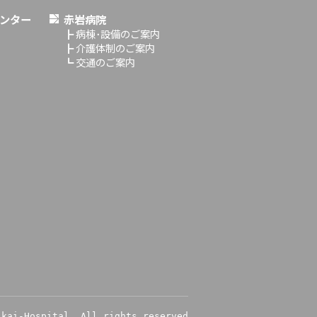
ンター
赤岩病院
┣
病棟･設備のご案内
┣
介護体制のご案内
┗
交通のご案内
ikai-Hospital. All rights reserved