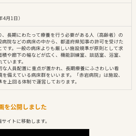
年4月1日）
り、長期にわたって療養を行う必要がある人（高齢者）の
般病院などの病床の中から、都道府県知事の許可を受けた
とです。一般の病床よりも厳しい施設規準が原則として求
面積や廊下の幅などが広く、機能訓練室、談話室、浴室、
れています。
切な人員配置に重点が置かれ、長期療養にふさわしい看
境を備えている病床群をいいます。「赤岩病院」は施設、
準を上回る体制で運営しております。
画を公開しました
画サイトに移動します。