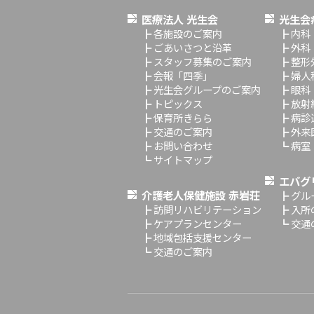
医療法人 光生会
光生会
┣
各施設のご案内
┣
内科
┣
ごあいさつと沿革
┣
外科
┣
スタッフ募集のご案内
┣
整形
┣
会報「四季」
┣
婦人
┣
光生会グループのご案内
┣
眼科
┣
トピックス
┣
放射
┣
保育所きらら
┣
病診
┣
交通のご案内
┣
外来
┣
お問い合わせ
┗
病室
┗
サイトマップ
エバグ
介護老人保健施設 赤岩荘
┣
グル
┣
訪問リハビリテーション
┣
入所
┣
ケアプランセンター
┗
交通
┣
地域包括支援センター
┗
交通のご案内