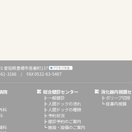
045 愛知県豊橋市吾妻町137
-61-3166 / FAX 0532-63-5407
病院
総合健診センター
消化器内視鏡セ
┣
一般健診
┣
ポリープ切除
┣
人間ドックの流れ
┗
経鼻内視鏡
外科
┣
人間ドックの種類
科
┣
予約状況
┣
健診予約のご案内
線科
┗
施設・設備のご案内