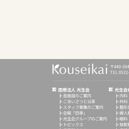
〒440-0
TEL 0532
医療法人 光生会
光生会
┣
各施設のご案内
┣
内科
┣
ごあいさつと沿革
┣
外科
┣
スタッフ募集のご案内
┣
整形
┣
会報「四季」
┣
婦人
┣
光生会グループのご案内
┣
眼科
┣
トピックス
┣
放射