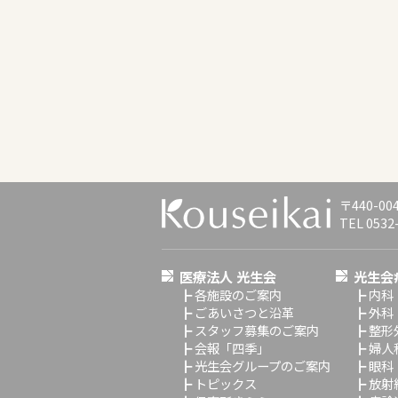
〒440-0
TEL 0532
医療法人 光生会
光生会
┣
各施設のご案内
┣
内科
┣
ごあいさつと沿革
┣
外科
┣
スタッフ募集のご案内
┣
整形
┣
会報「四季」
┣
婦人
┣
光生会グループのご案内
┣
眼科
┣
トピックス
┣
放射