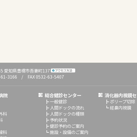
045 愛知県豊橋市吾妻町137
-61-3166 / FAX 0532-63-5407
病院
総合健診センター
消化器内視鏡セ
┣
一般健診
┣
ポリープ切除
┣
人間ドックの流れ
┗
経鼻内視鏡
外科
┣
人間ドックの種類
科
┣
予約状況
┣
健診予約のご案内
線科
┗
施設・設備のご案内