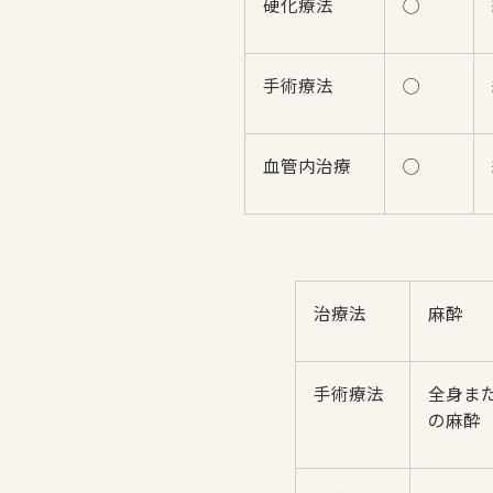
硬化療法
◯
手術療法
◯
血管内治療
◯
治療法
麻酔
手術療法
全身ま
の麻酔