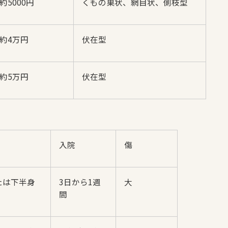
約5000円
くもの巣状、網目状、側枝型
約4万円
伏在型
約5万円
伏在型
入院
傷
たは下半身
3日から1週
大
間