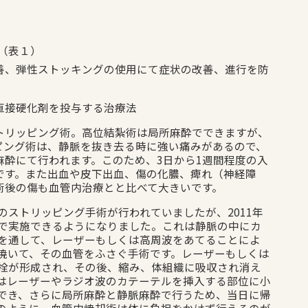
（表１）
善、弾性ストッキングの使用にて症状の改善、進行を防
直接硬化剤を投与する治療法
トリッピング術。高位結紮術は局所麻酔でできますが、
ピング術は、静脈を抜き去る時に強い痛みがあるので、
麻酔にて行われます。このため、3日から1週間程度の入
です。また出血や皮下出血、傷の化膿、痺れ（神経障
術後の傷も血管内治療とと比べて大きいです。
のストリッピング手術が行われていましたが、2011年
で実施できるようになりました。これは静脈の中にカ
を通して、レーザーもしくは高周波をあてることによ
焼いて、その血管をふさぐ手術です。レーザーもしくは
栓が形成され、その後、縮み、体組織に吸収され消え
はレーザーやラジオ波のカテーテルを挿入する部位に小
施行でき、さらに局所麻酔と静脈麻酔で行うため、当日に帰