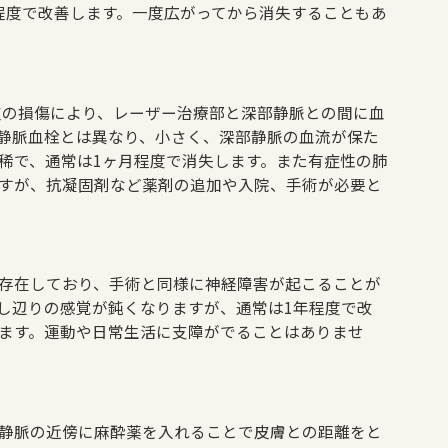
度で改善します。一度広がってから消失することもあ
皮の損傷により、レーザー治療部と深部静脈との間に血
静脈血栓とは異なり、小さく、深部静脈の血流が保た
稀で、通常は1ヶ月程度で消失します。また有症性の肺
すが、抗凝固剤など薬剤の追加や入院、手術が必要と
存在しており、手術と同様に神経障害が起こることが
し辺りの感覚が鈍くなりますが、通常は1年程度で改
ます。運動や日常生活に支障がでることはありませ
静脈の近傍に麻酔薬を入れることで皮膚との距離をと