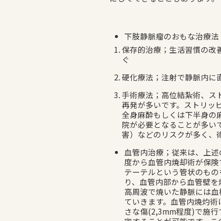
下肢静脈瘤のおもな治療法
保存的治療；生活習慣の改
ぐ
硬化療法；注射で静脈内に
手術療法；高位結紮術、ス
再発が多いです。ストリッ
全身麻酔もしくは下半身の
院が必要となることが多い
害）などのリスクが多く、
血管内治療；従来は、上述
度から血管内焼却術が保険
テーテルという管状のもの
り、血管内部から血管壁を
高周波で焼いた静脈には血
ていきます。血管内焼灼術
さな傷(2,3mm程度)で